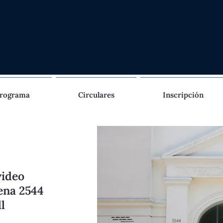
rograma
Circulares
Inscripción
video
ena 2544
l