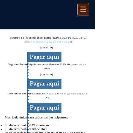
Registro de inscripciones: participantes USD 60
(hasta el 27 de
marzo /
se extiende el plazo hasta el 5 de abril
)
[CERRADO]
Pagar aquí
Registro de inscripciones: participantes USD 80
(hasta el 30 de
abril)
[CERRADO]
Pagar aquí
Asistentes con certificado USD 20
(desde el 8 de junio hasta el 10 de
julio)
Pagar aquí
Matrícula única para todos los participantes:
60 dólares hasta el 27 de marzo
80 dólares hasta el 30 de abril
20 dólares desde el 8 de junio hasta el 10 de julio para los